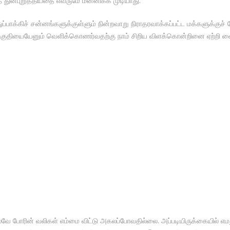
் துன்புறுத்தியதை எவருமே மன்னிக்க முடியாது.
 துப்பாக்கிச் சன்னங்களுக்குள்ளும் நின்றவாறு நிராதரவாக்கப்பட்ட மக்களுக்
 பகுதியையேனும் வெளிக்கொணர்வதற்கு நாம் சிறிய விளக்கொன்றினை ஏற்றி வ
போரின் வலிகள் எம்மை விட்டு அகலப்போவதில்லை. அப்படியிருக்கையில் எமத