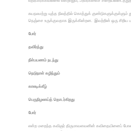
எதிர்பார்க்கவில்லை என்றாலும், அவர்களைச் சிறையிலடைத்துத
சுயநலமற்று யுத்த நிலத்தில் கொத்துக் குண்டுகளுக்குள்ளும்
நெஞ்சை உருக்குவதாக இருக்கின்றன. இவற்றின் ஒரு சிறிய
போர்
தவிர்த்து
நீள்பயணம் நடந்து
நெடுநாள் கழிந்தும்
காலடிக்கீழ்
பெருநிழலாய்த் தொடர்கிறது
போர்
என்ற மறைந்த கவிஞர் திருமாவளவனின் கவிதையினைப் போலவே 