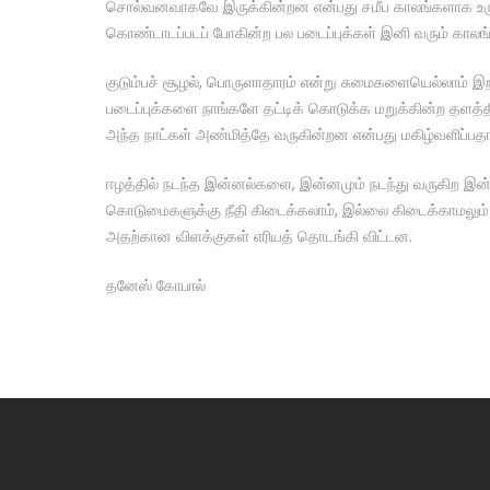
சொல்வனவாகவே இருக்கின்றன என்பது சமீப காலங்களாக உருவா
கொண்டாடப்படப் போகின்ற பல படைப்புக்கள் இனி வரும் காலங்க
குடும்பச் சூழல், பொருளாதாரம் என்று சுமைகளையெல்லாம் இறக
படைப்புக்களை நாங்களே தட்டிக் கொடுக்க மறுக்கின்ற தளத்தி
அந்த நாட்கள் அண்மித்தே வருகின்றன என்பது மகிழ்வளிப்பதா
ஈழத்தில் நடந்த இன்னல்களை, இன்னமும் நடந்து வருகிற இன்ன
கொடுமைகளுக்கு நீதி கிடைக்கலாம், இல்லை கிடைக்காமலும
அதற்கான விளக்குகள் எரியத் தொடங்கி விட்டன.
தனேஸ் கோபால்