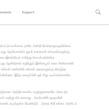
mments
Support
ுதறப்பட்டு எமக்காக நாமே அன்றி வேறொருவருமில்லை
போது ஆயிரமாயிரம் துயர் கதைகள் எம்மவர்களுக்கு
ை இலக்கியம் சார்ந்து செயல்படுகின்ற
பது ஆண்டுகள் கழிந்தும் இன்னமும் உலக சினிமாவில்
்கள் மண்ணில் எங்கள் உறவுகளுக்கு நிகழ்ந்த
கின்றன. இந்த உழைப்பின் ஒர் சிறு படிக்கல்லாகவே
றுவதற்கான அத்தியாவசிய மருந்துகளையே அரசு தர
நாம் மறந்து விடலாகாது. அவர்களில் ஒருவரின்
கொண்டாடியிருக்க வேண்டும். அதை சிறீ லங்கா அரசிடம்